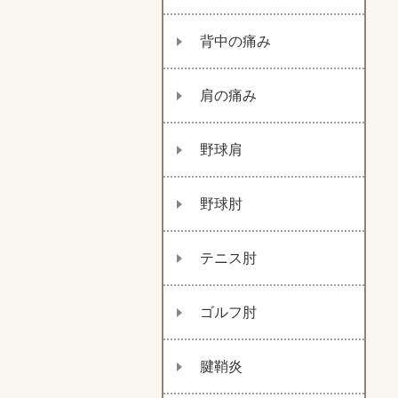
背中の痛み
肩の痛み
野球肩
野球肘
テニス肘
ゴルフ肘
腱鞘炎