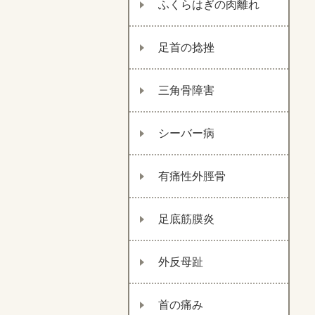
ふくらはぎの肉離れ
足首の捻挫
三角骨障害
シーバー病
有痛性外脛骨
足底筋膜炎
外反母趾
首の痛み