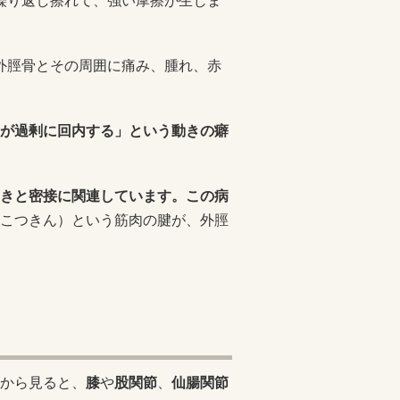
に繰り返し擦れて、強い摩擦が生じま
、外脛骨とその周囲に痛み、腫れ、赤
が過剰に回内する」という動きの癖
きと密接に関連しています。この病
こつきん）という筋肉の腱が、外脛
から見ると、
膝
や
股関節
、
仙腸関節