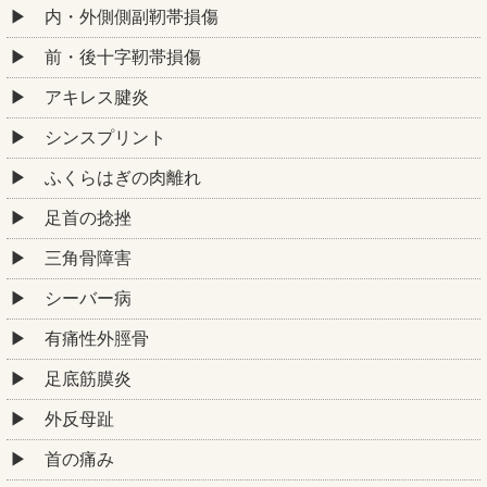
内・外側側副靭帯損傷
前・後十字靭帯損傷
アキレス腱炎
シンスプリント
ふくらはぎの肉離れ
足首の捻挫
三角骨障害
シーバー病
有痛性外脛骨
足底筋膜炎
外反母趾
首の痛み