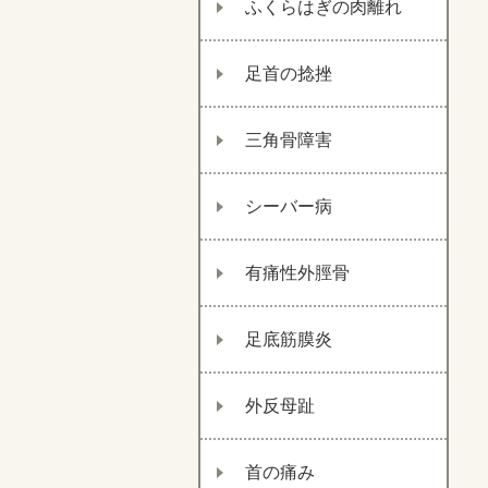
ふくらはぎの肉離れ
足首の捻挫
三角骨障害
シーバー病
有痛性外脛骨
足底筋膜炎
外反母趾
首の痛み