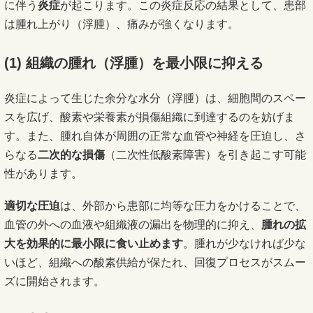
に伴う
炎症
が起こります。この炎症反応の結果として、患部
は腫れ上がり（浮腫）、痛みが強くなります。
(1)
組織の腫れ（浮腫）を最小限に抑える
炎症によって生じた余分な水分（浮腫）は、細胞間のスペー
スを広げ、酸素や栄養素が損傷組織に到達するのを妨げま
す。また、腫れ自体が周囲の正常な血管や神経を圧迫し、さ
らなる
二次的な損傷
（二次性低酸素障害）を引き起こす可能
性があります。
適切な圧迫
は、外部から患部に均等な圧力をかけることで、
血管の外への血液や組織液の漏出を物理的に抑え、
腫れの拡
大を効果的に最小限に食い止めます
。腫れが少なければ少な
いほど、組織への酸素供給が保たれ、回復プロセスがスムー
ズに開始されます。