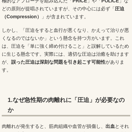
極的なアプローチを組み込んだ「
PRICE
」や「
POLICE
」な
どの原則が提唱されていますが、その中心には必ず「
圧迫
（Compression）
」が含まれています。
しかし、「圧迫をすると血行が悪くなり、かえって治りが悪
くなるのではないか」という懸念を持つ方がいます。これ
は、圧迫を「単に強く締め付けること」と誤解しているため
に生じる懸念です。実際には、適切な圧迫は治癒を助けます
が、
誤った圧迫は深刻な問題を引き起こす可能性
がありま
す。
1.なぜ急性期の肉離れに「圧迫」が必要なの
か
肉離れが発生すると、筋肉組織や血管が損傷し、
出血
とそれ