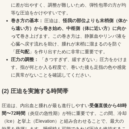
に差が出やすく、調整が難しいため、弾性包帯の方が均
等な圧迫をかけやすいです。
巻き方の基本：
圧迫は、
怪我の部位よりも末梢側（体か
ら遠い方）から巻き始め、中枢側（体に近い方）に向か
って
巻き上げます。この巻き方は、静脈血やリンパ液を
心臓へ戻す流れを助け、腫れが末梢に溜まるのを防ぐ
「
圧勾配
」を作り出すために非常に重要です。
圧力の調整：
「きつすぎず、緩すぎない」圧力をかけま
す。指が何とか入る程度で、巻いた後も足指の色や感覚
に異常がないことを確認してください。
(2)
圧迫を実施する時間帯
圧迫は、内出血と腫れが最も進行しやすい
受傷直後から48時
間〜72時間
（炎症の急性期）が特に重要です。この間、冷却
（Ice）
と
挙上（Elevation）と組み合わせることで、最大の
効果を発揮します。睡眠時も可能であれば圧迫を維持するこ