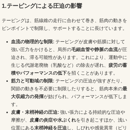
1.テーピングによる圧迫の影響
テーピングは、筋線維の走行に合わせて巻き、筋肉の動きを
ピンポイントで制限し、サポートすることに長けています。
血流の物理的な制限:
テーピングが皮膚や筋膜に対して
強い圧力をかけると、局所の
毛細血管や静脈の血流
が圧
迫され、滞る可能性があります。これにより、運動中に
生じる代謝老廃物（乳酸など）の除去が遅れ、
疲労の蓄
積やパフォーマンスの低下
を招くことがあります。
筋力と可動域の制限:
テーピングの圧迫が強すぎたり、
関節の動きを不必要に制限したりすると、筋肉本来の
最
大収縮力の発揮
が妨げられ、パフォーマンスが低下しま
す。
皮膚・末梢神経の圧迫:
強い張力による持続的な圧迫や
摩擦が、
皮膚の炎症や水ぶくれ
を引き起こすほか、浅い
位置にある
末梢神経を圧迫
し、しびれや感覚異常（ピリ