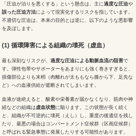
「圧迫が治りを悪くする」という懸念は、主に
過度な圧迫
や
誤った圧迫方法
によって現実化するリスクを指しています。
不適切な圧迫は、本来の目的とは逆に、以下のような悪影響
を及ぼします。
(1)
循環障害による組織の壊死（虚血）
最も深刻なリスクが、
過度な圧迫による動脈血流の阻害
で
す。弾性包帯やサポーターをあまりにも強く巻きすぎると、
損傷部位よりも末梢（肉離れが太ももなら膝から下、足先な
ど）への血液供給が遮断されてしまいます。
血液が途絶えると、酸素や栄養素が届かなくなり、筋肉や神
経などの組織は
虚血状態
に陥ります。この状態が長く続く
と、組織が不可逆的に壊死（えし）し、重度の後遺症を残し
たり、最悪の場合はコンパートメント症候群（区画症候群）
と呼ばれる緊急事態に発展したりする可能性があります。