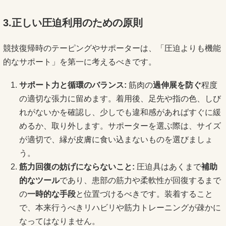
3.正しい圧迫利用のための原則
競技復帰時のテーピングやサポーターは、「圧迫よりも機能
的なサポート」を第一に考えるべきです。
サポート力と循環のバランス:
筋肉の
過伸展を防ぐ
程度
の適切な張力に留めます。着用後、足先や指の色、しび
れがないかを確認し、少しでも違和感があればすぐに緩
めるか、取り外します。サポーターを選ぶ際は、サイズ
が適切で、縁が皮膚に食い込まないものを選びましょ
う。
筋力回復の妨げにならないこと:
圧迫具はあくまで
補助
的なツール
であり、患部の筋力や柔軟性が回復するまで
の
一時的な手段
と位置づけるべきです。装着すること
で、本来行うべきリハビリや筋力トレーニングが疎かに
なってはなりません。