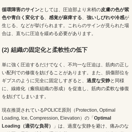
循環障害のサイン
としては、圧迫部より末梢の
皮膚の色が紫
色や青白く変化する
、
感覚が麻痺する
、
強いしびれや冷感
が
生じる、などが挙げられます。これらのサインが見られた場
合は、直ちに圧迫を緩める必要があります。
(2)
組織の固定化と柔軟性の低下
単に強く圧迫するだけでなく、不均一な圧迫は、筋肉の正し
い配列での修復を妨げることがあります。また、損傷部位を
ギプスのように完全に固定しすぎると、
過度な安静
と同様
に、線維化（瘢痕組織の形成）を促進し、筋肉の柔軟な修復
を妨げてしまいます。
現在推奨されているPOLICE原則（Protection, Optimal
Loading, Ice, Compression, Elevation）の「
Optimal
Loading（適切な負荷）
」は、過度な安静を避け、痛みのな