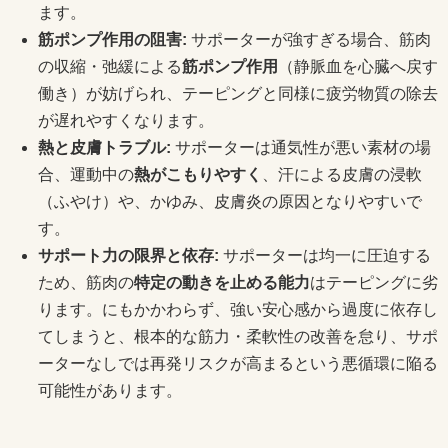
ます。
筋ポンプ作用の阻害:
サポーターが強すぎる場合、筋肉
の収縮・弛緩による
筋ポンプ作用
（静脈血を心臓へ戻す
働き）が妨げられ、テーピングと同様に疲労物質の除去
が遅れやすくなります。
熱と皮膚トラブル:
サポーターは通気性が悪い素材の場
合、運動中の
熱がこもりやすく
、汗による皮膚の浸軟
（ふやけ）や、かゆみ、皮膚炎の原因となりやすいで
す。
サポート力の限界と依存:
サポーターは均一に圧迫する
ため、筋肉の
特定の動きを止める能力
はテーピングに劣
ります。にもかかわらず、強い安心感から過度に依存し
てしまうと、根本的な筋力・柔軟性の改善を怠り、サポ
ーターなしでは再発リスクが高まるという悪循環に陥る
可能性があります。