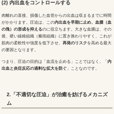
(2)
内出血をコントロールする
肉離れの直後、損傷した血管からの出血は収まるまでに時間
がかかります。圧迫は、この
内出血を早期に止め、血腫（血
の塊）の形成を抑える
のに役立ちます。大きな血腫は、その
後、硬い線維組織（瘢痕組織）に置き換わりやすく、これが
筋肉の柔軟性や強度を低下させ、
再発のリスク
を高める最大
の要因となります。
つまり、圧迫の目的は「血流を止める」ことではなく、「
内
出血と炎症反応の過剰な拡大を防ぐ
」ことなのです。
2.「不適切な圧迫」が治癒を妨げるメカニズ
ム