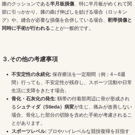
膝のクッションである
半月板損傷
、特に半月板がめくれて関
節に引っかかり、膝の曲げ伸ばしを妨げる場合（ロッキン
グ）や、縫合が必要な損傷を合併している場合、
靭帯損傷と
同時に手術が行われる
ことが一般的です。
３.その他の考慮事項
不安定性の永続化
: 保存療法を一定期間（例：4～6週
間）行っても、不安定性が残存し、スポーツ活動や日常
生活に支障をきたす場合。
骨化・石灰化の発生
: 靱帯の付着部周辺に骨が形成され
る
シュティダ（
Stieda
）病変
が生じ、痛みが改善しない
場合、骨化した部分の切除を含めた手術が考慮されるこ
とがあります。
スポーツレベル
: プロやハイレベルな競技復帰を目指す