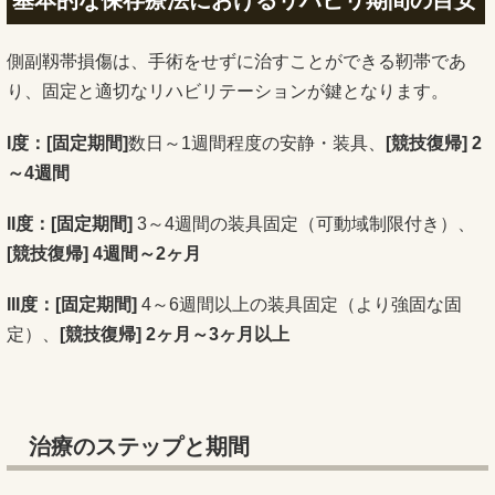
基本的な保存療法におけるリハビリ期間の目安
側副靱帯損傷は、手術をせずに治すことができる靭帯であ
り、固定と適切なリハビリテーションが鍵となります。
I
度：
[
固定期間
]
数日～1週間程度の安静・装具、
[
競技復帰
] 2
～
4
週間
II
度：
[
固定期間
]
3～4週間の装具固定（可動域制限付き）、
[
競技復帰
] 4
週間～
2
ヶ月
III
度：
[
固定期間
]
4～6週間以上の装具固定（より強固な固
定）、
[
競技復帰
] 2
ヶ月～
3
ヶ月以上
治療のステップと期間