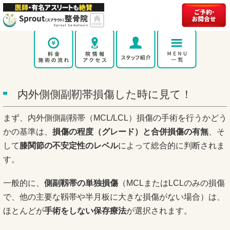
内外側側副靭帯損傷した時に見て！
まず、内外側側副靱帯（MCL/LCL）損傷の手術を行うかどう
かの基準は、
損傷の程度（グレード）と合併損傷の有無
、そ
して
膝関節の不安定性のレベル
によって総合的に判断されま
す。
一般的に、
側副靱帯の単独損傷
（MCLまたはLCLのみの損傷
で、他の主要な靱帯や半月板に大きな損傷がない場合）は、
ほとんどが
手術をしない保存療法
が選択されます。