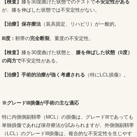
【検査】
膝を30度曲げた状態でのテストで
不安定性がある
が、膝を伸ばした状態では不安定性がない。
【治療】保存療法
（装具固定、リハビリ）が一般的。
III
度：
靭帯の
完全断裂
。重度の不安定性。
【検査】
膝を30度曲げた状態と、
膝を伸ばした状態（
0
度）
の両方で
不安定性がある。
【治療】手術的治療が強く考慮される
（特にLCL損傷）。
※グレード
III
損傷が手術の主な適応
特に内側側副靱帯（MCL）の損傷は、グレードIIIであっても
単独損傷であれば保存療法が試みられますが、外側側副靱帯
（LCL）のグレードIII損傷は、複合的な不安定性を生じやす