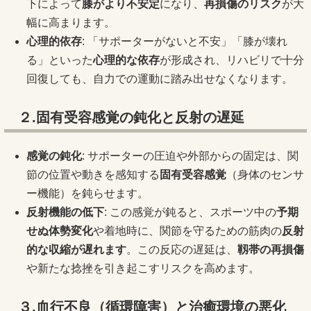
下によって
膝がより不安定
になり、
再損傷のリスク
が大
幅に高まります。
心理的依存
: 「サポーターがないと不安」「膝が壊れ
る」といった
心理的な依存
が形成され、リハビリで十分
回復しても、自力での運動に踏み出せなくなります。
２.固有受容感覚の鈍化と反射の遅延
感覚の鈍化
: サポーターの圧迫や外部からの固定は、関
節の位置や動きを感知する
固有受容感覚
（身体のセンサ
ー機能）を鈍らせます。
反射機能の低下
: この感覚が鈍ると、スポーツ中の
予期
せぬ体勢変化
や着地時に、関節を守るための筋肉の
反射
的な収縮が遅れます
。この反応の遅延は、
靱帯の再損傷
や新たな捻挫を引き起こすリスクを高めます。
３.
血行不良（循環障害）と治癒環境の悪化