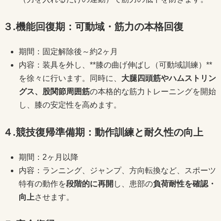
３.機能回復期：可動域・筋力の本格回復
期間：固定解除後～約2ヶ月
内容：装具を外し、**膝の曲げ伸ばし（可動域訓練）**
を徐々に行います。同時に、
大腿四頭筋やハムストリン
グス、股関節周囲筋
の本格的な筋力トレーニングを開始
し、膝の安定性を高めます。
４.競技復帰準備期：動作訓練と耐久性の向上
期間：2ヶ月以降
内容：ランニング、ジャンプ、方向転換など、スポーツ
特有の動作を
段階的に再開
し、患部の
負荷耐性を確認・
向上
させます。