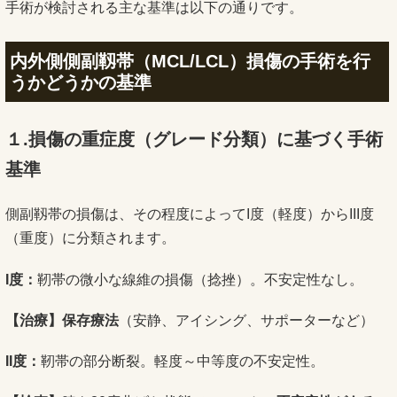
手術が検討される主な基準は以下の通りです。
内外側側副靱帯（MCL/LCL）損傷の手術を行
うかどうかの基準
１.損傷の重症度（グレード分類）に基づく手術
基準
側副靱帯の損傷は、その程度によってI度（軽度）からIII度
（重度）に分類されます。
I
度：
靭帯の微小な線維の損傷（捻挫）。不安定性なし。
【治療】保存療法
（安静、アイシング、サポーターなど）
II
度：
靭帯の部分断裂。軽度～中等度の不安定性。