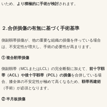
いため、
より積極的に手術が検討
されます。
２.合併損傷の有無に基づく手術基準
側副靱帯損傷が、他の重要な組織の損傷を伴っている場合
は、不安定性が増大し、手術の必要性が高まります。
①
複合靭帯損傷
側副靱帯（MCLまたはLCL）の完全断裂に加えて、
前十字靱
帯（
ACL
）や後十字靱帯（
PCL
）の損傷
を合併している場
合、膝全体の不安定性が極めて高くなるため、
靱帯再建術
（手術）が必須となります。
②
半月板損傷