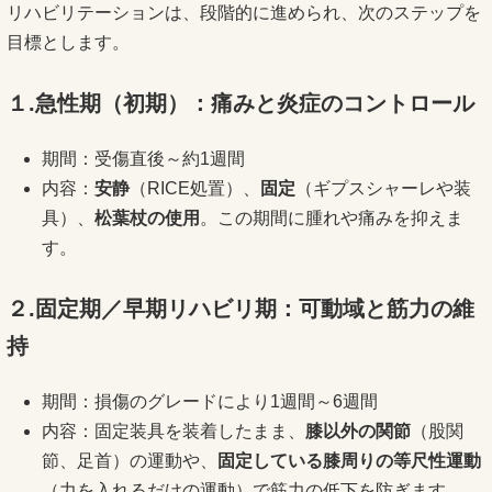
リハビリテーションは、段階的に進められ、次のステップを
目標とします。
１.急性期（初期）：痛みと炎症のコントロール
期間：受傷直後～約1週間
内容：
安静
（RICE処置）、
固定
（ギプスシャーレや装
具）、
松葉杖の使用
。この期間に腫れや痛みを抑えま
す。
２.固定期／早期リハビリ期：可動域と筋力の維
持
期間：損傷のグレードにより1週間～6週間
内容：固定装具を装着したまま、
膝以外の関節
（股関
節、足首）の運動や、
固定している膝周りの等尺性運動
（力を入れるだけの運動）で筋力の低下を防ぎます。