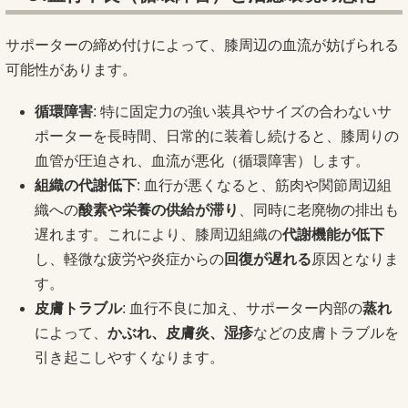
サポーターの締め付けによって、膝周辺の血流が妨げられる
可能性があります。
循環障害
: 特に固定力の強い装具やサイズの合わないサ
ポーターを長時間、日常的に装着し続けると、膝周りの
血管が圧迫され、血流が悪化（循環障害）します。
組織の代謝低下
: 血行が悪くなると、筋肉や関節周辺組
織への
酸素や栄養の供給が滞り
、同時に老廃物の排出も
遅れます。これにより、膝周辺組織の
代謝機能が低下
し、軽微な疲労や炎症からの
回復が遅れる
原因となりま
す。
皮膚トラブル
: 血行不良に加え、サポーター内部の
蒸れ
によって、
かぶれ、皮膚炎、湿疹
などの皮膚トラブルを
引き起こしやすくなります。