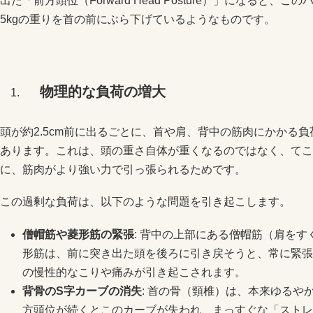
出た「前方頭位（Forward Head Posture）」になると
5kgの重りを首の前にぶら下げているようなものです。
物理的な負荷の増大
頭が約2.5cm前に出るごとに、首や肩、背中の筋肉にかかる負荷
あります。これは、頭の重さ自体が重くなるのではなく、てこ
に、筋肉がより強い力で引っ張られるためです。
この過剰な負荷は、以下のような問題を引き起こします。
僧帽筋や菱形筋の緊張
: 背中の上部にある僧帽筋（肩を
形筋は、前に突き出た頭を後ろに引き戻そうと、常に緊張
の慢性的なこりや痛みが引き起こされます。
背骨の
S
字カーブの消失
: 首の骨（頸椎）は、本来ゆるや
方頭位が続くとこのカーブが失われ、まっすぐな「ストレ