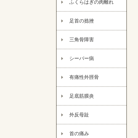
ふくらはぎの肉離れ
足首の捻挫
三角骨障害
シーバー病
有痛性外脛骨
足底筋膜炎
外反母趾
首の痛み