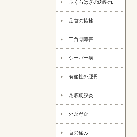
ふくらはぎの肉離れ
足首の捻挫
三角骨障害
シーバー病
有痛性外脛骨
足底筋膜炎
外反母趾
首の痛み