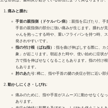
痛みと腫れ
:
手首の親指側（ドケルバン病）
: 親指を広げたり、
手首の親指側の部分に強い痛みが生じます。腫れが見
ゃんを抱っこする時や、重いフライパンを持つ時、ス
発されやすいです。
指の付け根（ばね指）
: 指を曲げ伸ばしする際に、
象」が起こります。朝起きた時や、使い始めに症状が
力で指を伸ばせなくなることもあります。指の付け根
もあります。
肘のあたり
: 稀に、指や手首の腱の炎症が肘に近い
動かしにくさ・しびれ
:
痛みのために、指や手首がスムーズに動かせなくなっ
あります。
炎症が神経に影響を及ぼすと、しびれを伴うこともあ