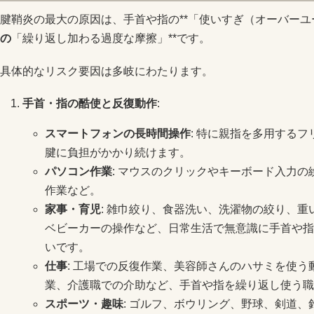
腱鞘炎の最大の原因は、手首や指の**「使いすぎ（オーバーユ
の
「繰り返し加わる過度な摩擦」**です。
具体的なリスク要因は多岐にわたります。
手首・指の酷使と反復動作
:
スマートフォンの長時間操作
: 特に親指を多用する
腱に負担がかかり続けます。
パソコン作業
: マウスのクリックやキーボード入力
作業など。
家事・育児
: 雑巾絞り、食器洗い、洗濯物の絞り、
ベビーカーの操作など、日常生活で無意識に手首や指
いです。
仕事
: 工場での反復作業、美容師さんのハサミを使
業、介護職での介助など、手首や指を繰り返し使う職
スポーツ・趣味
: ゴルフ、ボウリング、野球、剣道