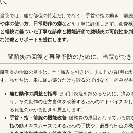
い。
当院では、痛む部位の特定だけでなく、手首や指の動き、前腕
や体の使い方、日常動作の癖
などを丁寧に評価します。画像
と経験に基づいた丁寧な診察と機能評価で腱鞘炎の可能性を判
な治療とサポートを提供します。
腱鞘炎の回復と再発予防のために、当院ができ
腱鞘炎の治療の基本は、**「痛みを引き起こす動作の負担軽減
す。私たちは、単に痛い部分だけを診るのではなく、痛みが再
痛む動作の調整と指導
: まずは炎症を鎮めるために、痛
り、その動作の仕方自体を改善するためのアドバイスをし
る負担のかかる動きを見直します。
手首・指・前腕の機能改善
: 腱鞘炎の原因となっている
指の動きをスムーズにするための手技や、必要な部位の機