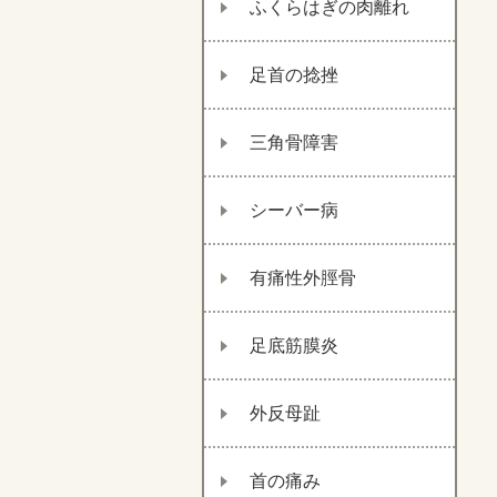
ふくらはぎの肉離れ
足首の捻挫
三角骨障害
シーバー病
有痛性外脛骨
足底筋膜炎
外反母趾
首の痛み