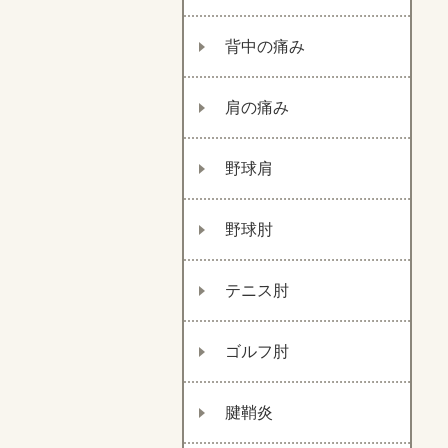
背中の痛み
肩の痛み
野球肩
野球肘
テニス肘
ゴルフ肘
腱鞘炎