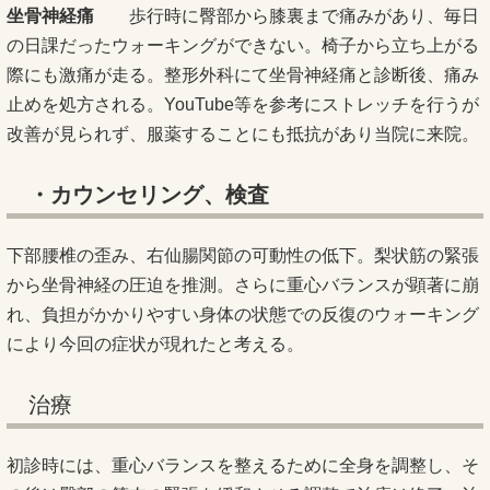
坐骨神経痛
歩行時に臀部から膝裏まで痛みがあり、毎日
の日課だったウォーキングができない。椅子から立ち上がる
際にも激痛が走る。整形外科にて坐骨神経痛と診断後、痛み
止めを処方される。YouTube等を参考にストレッチを行うが
改善が見られず、服薬することにも抵抗があり当院に来院。
・カウンセリング、検査
下部腰椎の歪み、右仙腸関節の可動性の低下。梨状筋の緊張
から坐骨神経の圧迫を推測。さらに重心バランスが顕著に崩
れ、負担がかかりやすい身体の状態での反復のウォーキング
により今回の症状が現れたと考える。
治療
初診時には、重心バランスを整えるために全身を調整し、そ