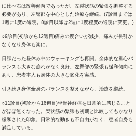
に比べ右は改善傾向であったが、左梨状筋の緊張を調整する
必要があり、左臀部を中心とした治療を継続。(7診目までは
1週に1度の通院。8診目以降は2週に1度程度の通院に変更。)
○9診目(初診から12週目)痛みの度合いが減少、痛みが長引か
なくなり身体も楽に。
日課だった昼休み中のウォーキングも再開。全体的な重心バ
ランスも大きな崩れがなく良好。左臀部の緊張も緩和傾向に
あり、患者本人も身体の大きな変化を実感。
引き続き身体全身のバランスを整えながら、治療を継続。
○11診目(初診から16週目)坐骨神経痛を日常的に感じること
がほぼ無くなった。梨状筋の緊張も初期と比較してもかなり
緩和された印象。日常的な動きも不自由がなく、患者自身も
満足している。