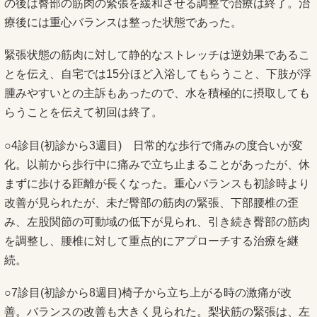
の後は臀部の筋肉の緊張を緩和させる調整で治療は終了。治
療後には重心バランスは整った状態であった。
緊張状態の筋肉に対して静的なストレッチは逆効果であるこ
とを伝え、自宅では15分ほど入浴してもらうこと、下肢が浮
腫みやすいとの主訴もあったので、水を積極的に摂取しても
らうことを伝えて初回は終了。
○4診目(初診から3週目) 日常的な歩行で痛みの度合いが変
化。以前から歩行中に痛みで立ち止まることがあったが、休
まずに歩ける距離が長くなった。重心バランスも初診時より
改善が見られたが、未だ臀部の筋肉の緊張、下部腰椎の歪
み、左股関節の可動域の低下が見られ、引き続き臀部の筋肉
を調整し、腰椎に対して重点的にアプローチする治療を継
続。
○7診目(初診から8週目)椅子から立ち上がる時の激痛が改
善。バランスの改善も大きく見られた。梨状筋の緊張は、左