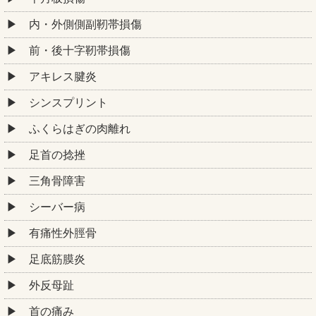
内・外側側副靭帯損傷
前・後十字靭帯損傷
アキレス腱炎
シンスプリント
ふくらはぎの肉離れ
足首の捻挫
三角骨障害
シーバー病
有痛性外脛骨
足底筋膜炎
外反母趾
首の痛み