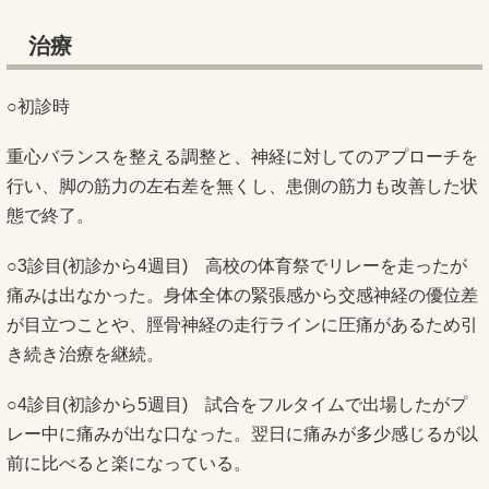
治療
○初診時
重心バランスを整える調整と、神経に対してのアプローチを
行い、脚の筋力の左右差を無くし、患側の筋力も改善した状
態で終了。
○3診目(初診から4週目) 高校の体育祭でリレーを走ったが
痛みは出なかった。身体全体の緊張感から交感神経の優位差
が目立つことや、脛骨神経の走行ラインに圧痛があるため引
き続き治療を継続。
○4診目(初診から5週目) 試合をフルタイムで出場したがプ
レー中に痛みが出な口なった。翌日に痛みが多少感じるが以
前に比べると楽になっている。