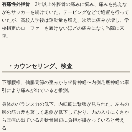
有痛性外脛骨
2年以上外脛骨の痛みに悩み、痛みを抱えな
がらサッカーを続けていた。テーピングなどで処置を行って
いたが、高校入学後は運動量も増え、次第に痛みが増し、学
校指定のローファーも履けないほどの痛みになり当院に来
院。
・カウンセリング、検査
下部腰椎、仙腸関節の歪みから坐骨神経〜内側足底神経の牽
引により痛みが出ていると推測。
身体のバランス力の低下、内転筋に緊張が見られた。左右の
脚の筋力差も著しく患側が低下しており、力の入りにくさか
ら圧痛の出ている舟状骨周辺に負担が掛かっていると考え
る。