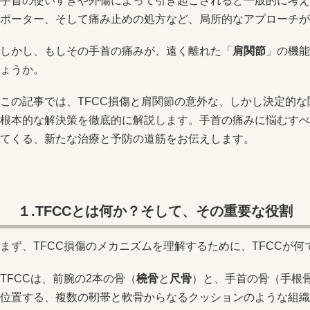
手首の使いすぎや外傷によって引き起こされると一般的に考え
ポーター、そして痛み止めの処方など、局所的なアプローチが
しかし、もしその手首の痛みが、遠く離れた「
肩関節
」の機能
ょうか。
この記事では、TFCC損傷と肩関節の意外な、しかし決定的
根本的な解決策を徹底的に解説します。手首の痛みに悩むすべ
てくる、新たな治療と予防の道筋をお伝えします。
１.TFCC
とは何か？そして、その重要な役割
まず、TFCC損傷のメカニズムを理解するために、TFCCが
TFCCは、前腕の2本の骨（
橈骨
と
尺骨
）と、手首の骨（手根
位置する、複数の靭帯と軟骨からなるクッションのような組織