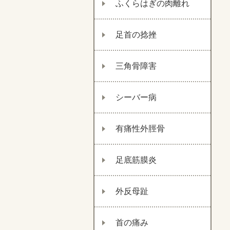
ふくらはぎの肉離れ
足首の捻挫
三角骨障害
シーバー病
有痛性外脛骨
足底筋膜炎
外反母趾
首の痛み