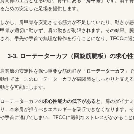
肩関節の土台となるのが、背中にある「
肩甲骨
」です。肩甲骨
るための安定した足場を提供します。
しかし、肩甲骨を安定させる筋力が不足していたり、動きが悪
甲骨が適切に動かず、肩の動きが制限されます。その結果、腕
され、手先や手首で無理な操作を行うことになり、TFCCに
3-3.
ローテーターカフ（回旋筋腱板）の
求心性
肩関節の安定性を保つ重要な筋肉群が「
ローテーターカフ
」で
動作では、このローテーターカフが肩関節をしっかりと支える
動きを可能にします。
ローテーターカフの
求心性能力の低下があると
、肩のダイナミ
り、本来肩が担うべきエネルギーを吸収できなくなります。そ
や手首に逃げてしまい、TFCCに過剰なストレスがかかること