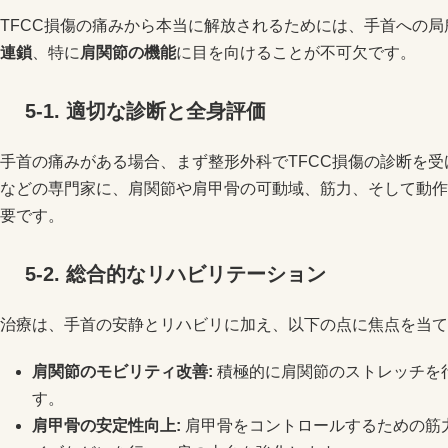
TFCC損傷の痛みから本当に解放されるためには、手首への
連鎖
、特に
肩関節の機能
に目を向けることが不可欠です。
5-1.
適切な診断と全身評価
手首の痛みがある場合、まず整形外科でTFCC損傷の診断を
などの専門家に、肩関節や肩甲骨の可動域、筋力、そして動作
要です。
5-2.
総合的なリハビリテーション
治療は、手首の安静とリハビリに加え、以下の点に焦点を当て
肩関節のモビリティ改善
:
積極的に肩関節のストレッチを
す。
肩甲骨の安定性向上
:
肩甲骨をコントロールするための筋