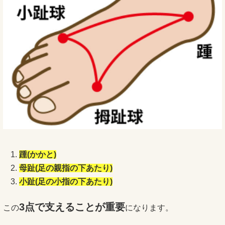
踵(かかと)
母趾(足の親指の下あたり)
小趾(
足の小指の下あたり)
3点で支えることが重要
この
になります。