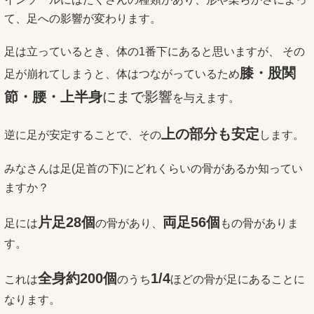
て、
足への影響が変わります。
足は立っているとき、体の1番下にあると思いますが、 その
膝・股関
足が崩れてしまうと、体はつながっているため
節・
腰・上半身
にまで影響
を与えます。
上の部分も安定
逆に足が安定することで、その
します。
みなさんは足(足首の下)にどれくらいの骨があるか知ってい
ますか？
片足28個
両足56個
足には
の骨があり、
もの骨がありま
す。
全身約200個
1/
4
これは
のうち
ほどの骨が足にあることに
なります。