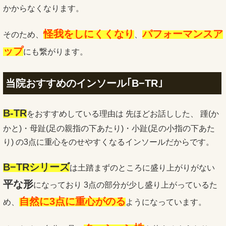
かからなくなります。
怪我をしにくくなり
パフォーマンスア
そのため、
、
ップ
にも繋がります。
当院おすすめのインソール｢B−TR｣
B-TR
をおすすめしている理由は 先ほどお話しした、 踵(か
かと)・母趾(足の親指の下あたり)・小趾(
足の小指の下あた
り) の3点に重心をのせやすくなるインソールだからです。
B−
TRシリーズ
は土踏まずのところに盛り上がりがない
平な形
になっ
ており 3点の部分が少し盛り上がっているた
自然に3点に重心がのる
め、
ようになっています。