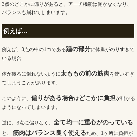
3点のどこかに偏りがあると、アーチ機能は働かなくなり、
バランスも崩れてしまいます。
例えば…
踵の部分
例えば、
3点の中の1つである
に体重がのりすぎて
いる場合
太ももの前の筋肉
体が後ろに倒れないように
を使いすぎ
てしまうこ
とがあります。
偏りがある場合
どこかに負担
このように、
は
が掛かる
ようになってしまいます。
全て均一に重心がのっている
逆に、3点に偏りなく、
筋肉はバランス良く使える
と、
ため、
1ヶ所に負担が