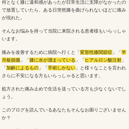
何となく膝に違和感があったが日常生活に支障がなかったの
で放置していたら、ある日突然膝を曲げられないほどに痛み
が現れた。
そんなお悩みを持って当院に来院される患者様もいらっしゃ
います。
痛みを改善するために病院へ行くと「
変形性膝関節症
」「
半
月板損傷
」「
膝に水が溜まっている
」「
ヒアルロン酸注射
」
「
加齢によるもの
」「
手術しかない
」と様々なことを言われ
さらに不安になる方もいらっしゃると思います。
処方された痛み止めで生活を送っている方も少なくないでし
ょう。
このブログを読んでいるあなたもそんなお困りございません
か？