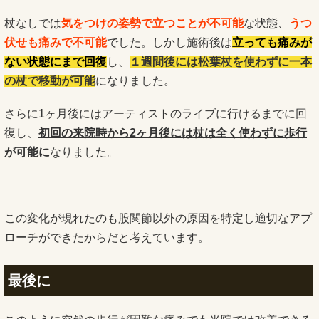
杖なしでは
気をつけの姿勢で立つことが不可能
な状態、
うつ
伏せも痛みで不可能
でした。しかし施術後は
立っても痛みが
ない状態にまで回復
し、
１週間後には松葉杖を使わずに一本
の杖で移動が可能
になりました。
さらに1ヶ月後にはアーティストのライブに行けるまでに回
復し、
初回の来院時から2ヶ月後には杖は全く使わずに歩行
が可能に
なりました。
この変化が現れたのも股関節以外の原因を特定し適切なアプ
ローチができたからだと考えています。
最後に