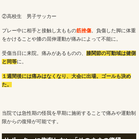
②高校生 男子サッカー
プレー中に相手と接触し太ももの
筋挫傷
。負傷した脚に体重
をかけることや膝の屈伸運動が痛みによって不能に。
受傷当日に来院。痛みがあるものの、
膝関節の可動域は健側
と同等
に。
１週間後には痛みはなくなり、大会に出場。ゴールも決め
た。
当院では急性期の怪我を早期に施術することで痛みや運動制
限からの復帰が可能です。