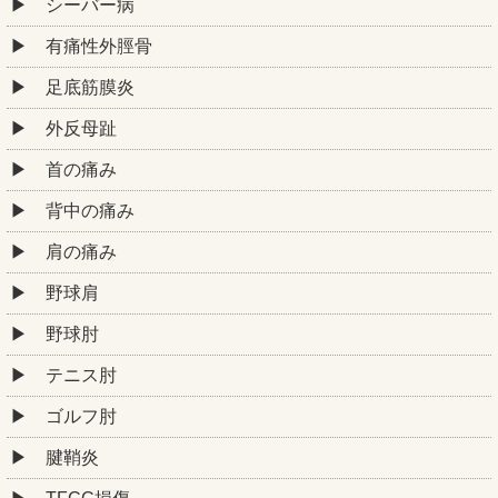
シーバー病
有痛性外脛骨
足底筋膜炎
外反母趾
首の痛み
背中の痛み
肩の痛み
野球肩
野球肘
テニス肘
ゴルフ肘
腱鞘炎