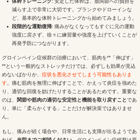
体幹トレーニング
: 安定した体幹は、股関節への負担を
減らす上で非常に大切です。プランクやドローインな
ど、基本的な体幹トレーニングから始めてみましょう。
段階的な運動復帰
: 痛みがなくなってもすぐに元の運動
強度に戻さず、徐々に練習量や強度を上げていくことが
再発予防につながります。
グロインペイン症候群の治療において、筋肉を**「伸ばす」
**という一般的なストレッチだけでは、必ずしも効果が見込
めないばかりか、
症状を悪化させてしまう可能性もありま
す
。痛む筋肉を無理に伸ばすことで、かえって炎症を強めた
り、適切な回復を妨げたりすることがあるためです。重要な
のは、
関節や筋肉の適切な安定性と機能を取り戻すこと
であ
り、単に「柔らかくする」ことだけが解決策ではありませ
ん。
もし、痛みが続く場合や、日常生活にも支障が出るようであ
れば、
当院までご相談ください
。グロインペイン症候群は原