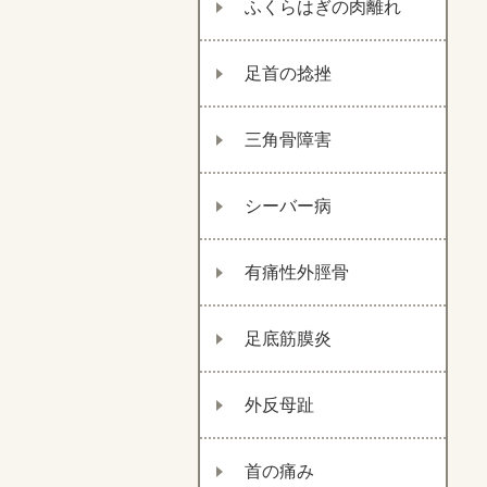
ふくらはぎの肉離れ
足首の捻挫
三角骨障害
シーバー病
有痛性外脛骨
足底筋膜炎
外反母趾
首の痛み