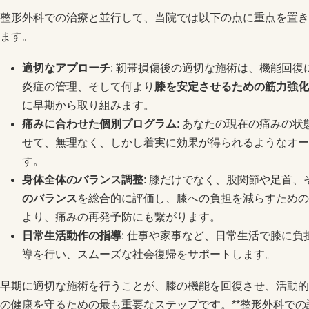
整形外科での治療と並行して、当院では以下の点に重点を置き
ます。
適切なアプローチ
: 靭帯損傷後の適切な施術は、機能回
炎症の管理、そして何より
膝を安定させるための筋力強化
に早期から取り組みます。
痛みに合わせた個別プログラム
: あなたの現在の痛みの
せて、無理なく、しかし着実に効果が得られるようなオー
す。
身体全体のバランス調整
: 膝だけでなく、股関節や足首
のバランス
を総合的に評価し、膝への負担を減らすための
より、痛みの再発予防にも繋がります。
日常生活動作の指導
: 仕事や家事など、日常生活で膝に
導を行い、スムーズな社会復帰をサポートします。
早期に適切な施術を行うことが、膝の機能を回復させ、活動的
の健康を守るための最も重要なステップです。**整形外科で