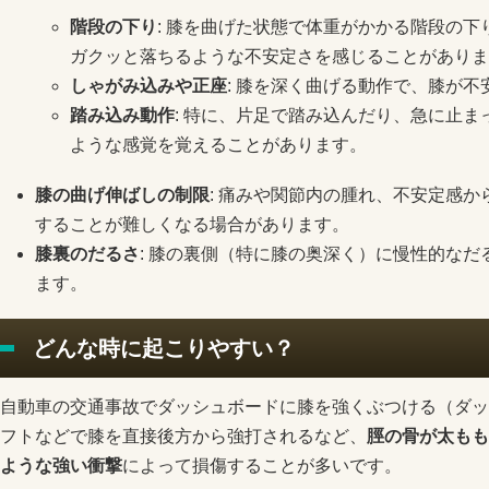
階段の下り
: 膝を曲げた状態で体重がかかる階段の
ガクッと落ちるような不安定さを感じることがありま
しゃがみ込みや正座
: 膝を深く曲げる動作で、膝が
踏み込み動作
: 特に、片足で踏み込んだり、急に止
ような感覚を覚えることがあります。
膝の曲げ伸ばしの制限
: 痛みや関節内の腫れ、不安定感
することが難しくなる場合があります。
膝裏のだるさ
: 膝の裏側（特に膝の奥深く）に慢性的な
ます。
どんな時に起こりやすい？
自動車の交通事故でダッシュボードに膝を強くぶつける（ダッ
フトなどで膝を直接後方から強打されるなど、
脛の骨が太もも
ような強い衝撃
によって損傷することが多いです。