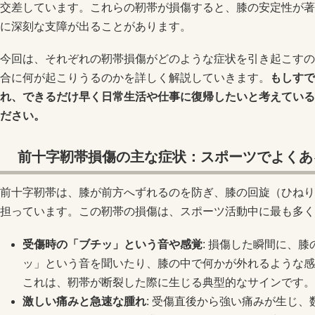
交差しています。これらの靭帯が損傷すると、膝の安定性が著
に深刻な支障が出ることがあります。
今回は、それぞれの靭帯損傷がどのような症状を引き起こすの
合に何が起こりうるのかを詳しく解説していきます。
もしすで
れ、できるだけ早く日常生活や仕事に復帰したいと考えている
ださい。
前十字靭帯損傷の主な症状：スポーツでよくあ
前十字靭帯は、膝が前方へずれるのを防ぎ、膝の回旋（ひねり
担っています。この靭帯の損傷は、スポーツ活動中に最も多く
受傷時の「ブチッ」という音や感覚
: 損傷した瞬間に、
ッ」という音を聞いたり、膝の中で何かが外れるような感
これは、靭帯が断裂した際に生じる典型的なサインです。
激しい痛みと急速な腫れ
: 受傷直後から強い痛みが生じ