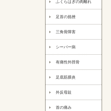
ふくらはぎの肉離れ
足首の捻挫
三角骨障害
シーバー病
有痛性外脛骨
足底筋膜炎
外反母趾
首の痛み