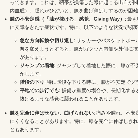
ってきます。これは、靭帯が損傷した際に起こる出血が関
内血腫）。腫れがひどいと、膝を曲げ伸ばしするのが困難
膝の不安定感（「膝が抜ける」感覚、Giving Way）
: 
に支障をきたす症状です。特に、以下のような状況で顕著
急な方向転換や切り返し
: サッカーやバスケットボ
向を変えようとすると、膝がガクッと内側や外側に抜
があります。
ジャンプの着地
: ジャンプして着地した際に、膝が
がします。
階段の下り
: 特に階段を下りる時に、膝が不安定で
平地での歩行でも
: 損傷が重度の場合や、長期化す
抜けるような感覚に襲われることがあります。
膝を完全に伸ばせない、曲げられない
: 痛みや腫れ、不
にくくなることがあります。特に、膝を完全に伸ばしきれ
ともあります。