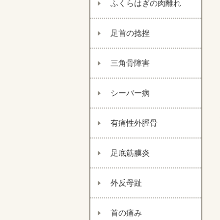
ふくらはぎの肉離れ
足首の捻挫
三角骨障害
シーバー病
有痛性外脛骨
足底筋膜炎
外反母趾
首の痛み