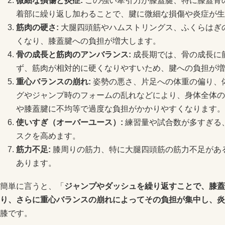
微細な損傷と炎症:
この強い牽引力が膝蓋腱、特に膝蓋骨
着部に繰り返し加わることで、腱に微細な損傷や炎症が生
筋肉の硬さ:
大腿四頭筋やハムストリングス、ふくらはぎ
くなり、膝蓋腱への負担が増大します。
骨の成長と筋肉のアンバランス:
成長期では、骨の成長に
ず、筋肉が相対的に硬くなりやすいため、腱への負担が増
重心バランスの崩れ:
姿勢の悪さ、片足への体重の偏り、
グやジャンプ時のフォームの乱れなどにより、身体全体の
や膝蓋腱に不均等で過度な負担がかかりやすくなります。
使いすぎ（オーバーユース）:
練習量や試合数が多すぎる
スクを高めます。
筋力不足:
膝周りの筋力、特に大腿四頭筋の筋力不足があ
あります。
簡単に言うと、「
ジャンプやダッシュを繰り返すことで、膝蓋
り、さらに重心バランスの崩れによってその負担が集中し、炎
膝です。