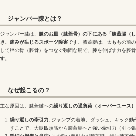
ジャンパー膝とは？
ジャンパー膝は、
膝のお皿（膝蓋骨）の下にある「膝蓋腱（し
き、痛みが生じるスポーツ障害
です。膝蓋腱は、太ももの前の
して脛の骨（脛骨）をつなぐ強固な腱で、膝を伸ばす力を脛骨
す。
なぜ起こるの？
主な原因は、膝蓋腱への
繰り返しの過負荷（オーバーユース）
繰り返しの牽引力:
ジャンプの着地、ダッシュ、キック動
すことで、大腿四頭筋から膝蓋腱へと強い牽引力（引っ張